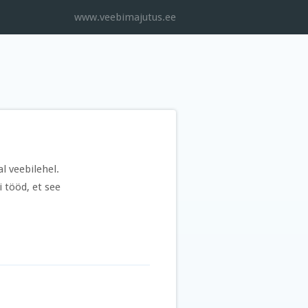
www.veebimajutus.ee
l veebilehel.
i tööd, et see