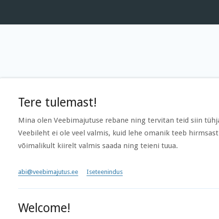
Tere tulemast!
Mina olen Veebimajutuse rebane ning tervitan teid siin tühja
Veebileht ei ole veel valmis, kuid lehe omanik teeb hirmsast
võimalikult kiirelt valmis saada ning teieni tuua.
abi@veebimajutus.ee
Iseteenindus
Welcome!