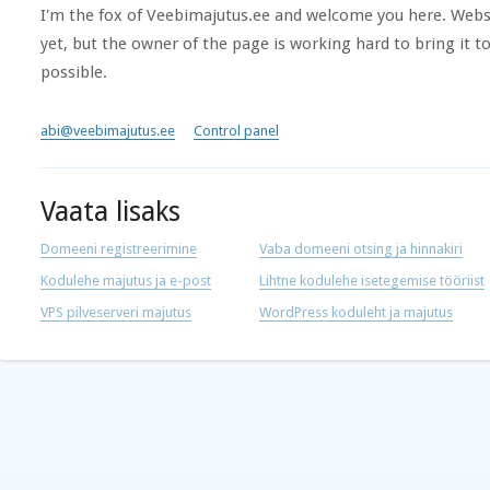
I'm the fox of Veebimajutus.ee and welcome you here. Websi
yet, but the owner of the page is working hard to bring it to
possible.
abi@veebimajutus.ee
Control panel
Vaata lisaks
Domeeni registreerimine
Vaba domeeni otsing ja hinnakiri
Kodulehe majutus ja e-post
Lihtne kodulehe isetegemise tööriist
VPS pilveserveri majutus
WordPress koduleht ja majutus